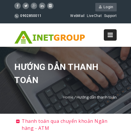
Login
0902850011
WebMail
LiveChat
Support
HƯỚNG DẪN THANH
TOÁN
Home
/
Hướng dẫn thanh toán
Thanh toán qua chuyển khoản Ngân
hàng - ATM