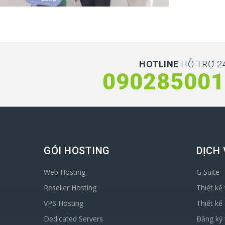
HOTLINE
HỖ TRỢ 24
090285001
GÓI HOSTING
DỊCH 
Web Hosting
G Suite
Reseller Hosting
Thiết kế
VPS Hosting
Thiết kế
Dedicated Servers
Đăng ký 