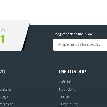
/7:
Đăng ký nhận tin tức ưu đãi
1
VỤ
INETGROUP
Giới thiệu
 website
Hoạt động
 Logo
Tin tức
tên miền
Tuyển dụng