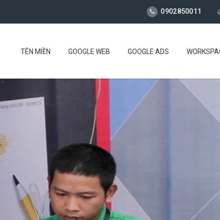
0902850011
TÊN MIỀN
GOOGLE WEB
GOOGLE ADS
WORKSPA