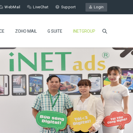
WebMail
LiveChat
Support
Login
CE
ZOHO MAIL
G SUITE
INETGROUP