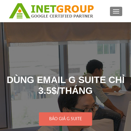
TOGGLE
DÙNG EMAIL G SUITE CHỈ
3.5$/THÁNG
BÁO GIÁ G SUITE