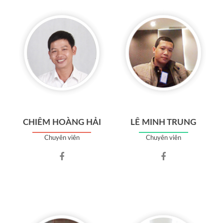
CHIÊM HOÀNG HẢI
LÊ MINH TRUNG
Chuyên viên
Chuyên viên
Facebook
Facebook
account
account
of
of
Chiêm
Lê
Hoàng
Minh