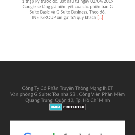
1 thập kỷ trước đó. Bắt đầu từ ngày 02/04/2019
Google sẽ tăng giá niêm yết của các phiên bản G
Suite Basic và G Suite Business. Theo đó,
Read
INETGROUP xin gửi tới quý khách
[…]
more
about
Bảng
giá
G
Suite
chính
thức
tại
thị
trường
Việt
Công Ty Cổ Phần Truyền Thông Mạng INET
Nam
2019
Văn phòng G Suite: Tòa nhà SBI, Công Viên Phần Mềm
Quang Trung, Quận 12, Tp. Hồ Chí Minh