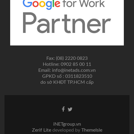
Fax: (08) 2220 0823
Hotline: 0902 85 00 11
Email: info@inetads.com.vn
GPKD số : 0311823510
do sở KHĐT TP.HCM cấp
Facebook
Twitter
link
link
iNETgroup.vn
Zerif Lite
developed by
ThemeIsle