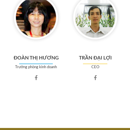
Hải
Trung
ĐOÀN THỊ HƯƠNG
TRẦN ĐẠI LỢI
Trưởng phòng kinh doanh
CEO
Facebook
Facebook
account
account
of
of
Đoàn
Trần
Thị
Đại
Hương
Lợi