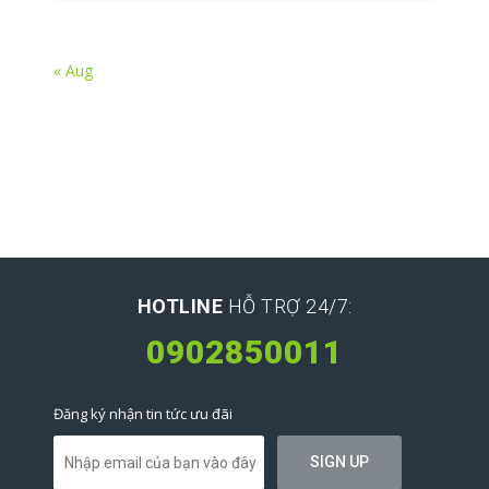
« Aug
HOTLINE
HỖ TRỢ 24/7:
0902850011
Đăng ký nhận tin tức ưu đãi